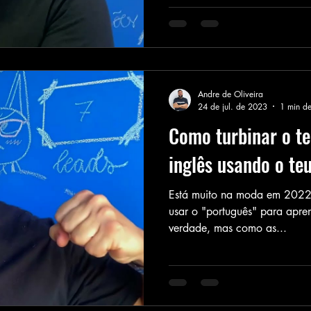
Andre de Oliveira
24 de jul. de 2023
1 min de
Como turbinar o te
inglês usando o teu
Está muito na moda em 2022/
usar o "português" para apren
verdade, mas como as...