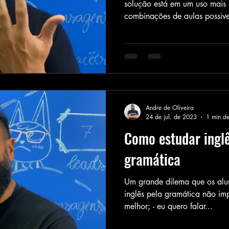
solução está em um uso mais 
combinações de aulas possivei
Andre de Oliveira
24 de jul. de 2023
1 min de
Como estudar ingl
gramática
Um grande dilema que os aluno
inglês pela gramática não imp
melhor; - eu quero falar...