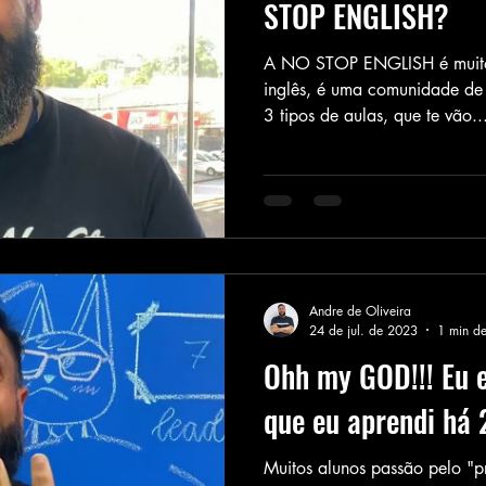
STOP ENGLISH?
A NO STOP ENGLISH é muito
inglês, é uma comunidade de
3 tipos de aulas, que te vão..
Andre de Oliveira
24 de jul. de 2023
1 min de
Ohh my GOD!!! Eu 
que eu aprendi há
Muitos alunos passão pelo "